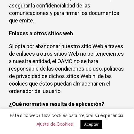
asegurar la confidencialidad de las
comunicaciones y para firmar los documentos
que emite.
Enlaces a otros sitios web
Si opta por abandonar nuestro sitio Web a través
de enlaces a otros sitios Web no pertenecientes
a nuestra entidad, el OAMC no se hará
responsable de las condiciones de uso, políticas
de privacidad de dichos sitios Web ni de las
cookies que éstos puedan almacenar en el
ordenador del usuario.
¿Qué normativa resulta de aplicación?
Este sitio web utiliza cookies para mejorar su experiencia.
Reglamento (UE) 2016/679 del Parlamento
Europeo y del Consejo de 27 de abril de
Ajuste de Cookies
Aceptar
2016
relativo a la protección de las personas